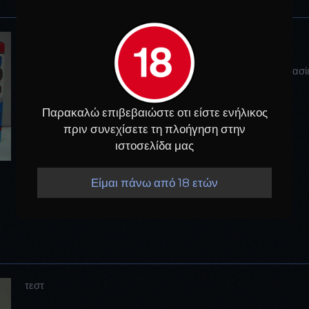
Ούζο 40% Vol.
Το "καλό", το "εξάρι", το "δυνατό" είναι μερικές απο τις ονομασ
Με περιεκτικότητα 40% οινόπνευμα.
Παρακαλώ επιβεβαιώστε οτι είστε ενήλικος
πριν συνεχίσετε τη πλοήγηση στην
ιστοσελίδα μας
Είμαι πάνω από 18 ετών
τεστ