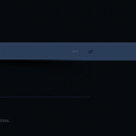
α
en
|
gr
|
ιοι...