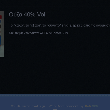
Ούζο 40% Vol.
Το "καλό", το "εξάρι", το "δυνατό" είναι μερικές απο τις ονομασ
Με περιεκτικότητα 40% οινόπνευμα.
©2016 ouzo-matis.gr | Web Development by