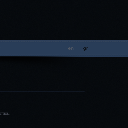
α
en
|
gr
|
ιοι...