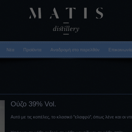
Νέα
Προϊόντα
Αναδρομή στο παρελθόν
Επικοινωνί
Ούζο 39% Vol.
Αυτό με τις κοπέλες, το κλασικό "ελαφρύ", όπως λένε και οι ντόπ